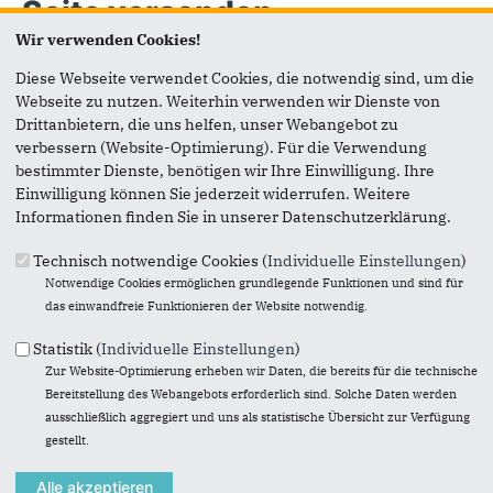
Seite versenden
Wir verwenden Cookies!
Vielen Dank, dass Sie die Inhalte unserer Homepage
Diese Webseite verwendet Cookies, die notwendig sind, um die
weiterempfehlen.
Webseite zu nutzen. Weiterhin verwenden wir Dienste von
Drittanbietern, die uns helfen, unser Webangebot zu
Anmerkung: Ihre E-Mail-Adresse wird benötigt um die
verbessern (Website-Optimierung). Für die Verwendung
Personen, denen Sie die Seite weiterempfehlen, zu
bestimmter Dienste, benötigen wir Ihre Einwilligung. Ihre
informieren, von wem die Empfehlung kommt, und dass es
Einwilligung können Sie jederzeit widerrufen. Weitere
kein Spam ist.
Informationen finden Sie in unserer Datenschutzerklärung.
Das mit * gekennzeichnete Feld ist ein Pflichtfeld.
Technisch notwendige Cookies (
Individuelle Einstellungen
)
Notwendige Cookies ermöglichen grundlegende Funktionen und sind für
Eigene E-Mail-Adresse
*
das einwandfreie Funktionieren der Website notwendig.
Statistik (
Individuelle Einstellungen
)
Eigener Name
*
Zur Website-Optimierung erheben wir Daten, die bereits für die technische
Bereitstellung des Webangebots erforderlich sind. Solche Daten werden
ausschließlich aggregiert und uns als statistische Übersicht zur Verfügung
gestellt.
Senden an
*