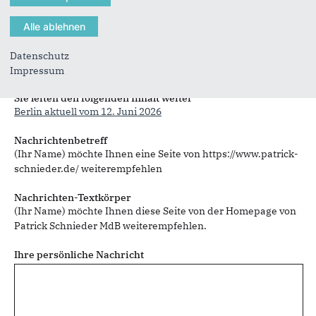
Datenschutz
Sie können mehrere Empfänger mit Komma getrennt eingeben.
Impressum
Sie leiten den folgenden Inhalt weiter
Berlin aktuell vom 12. Juni 2026
Nachrichtenbetreff
(Ihr Name) möchte Ihnen eine Seite von https://www.patrick-
schnieder.de/ weiterempfehlen
Nachrichten-Textkörper
(Ihr Name) möchte Ihnen diese Seite von der Homepage von
Patrick Schnieder MdB weiterempfehlen.
Ihre persönliche Nachricht