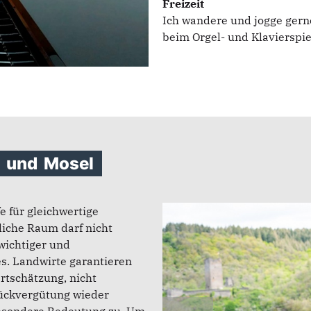
Freizeit
Ich wandere und jogge gern
beim Orgel- und Klavierspie
l
und
Mosel
 für gleichwertige
liche Raum darf nicht
wichtiger und
s. Landwirte garantieren
rtschätzung, nicht
rückvergütung wieder