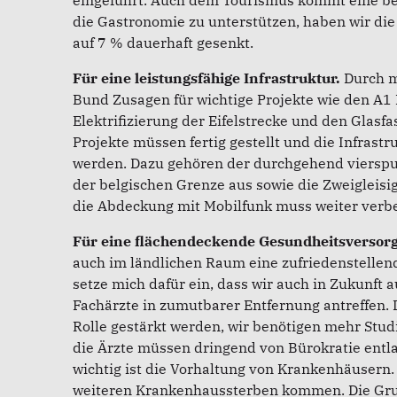
eingeführt. Auch dem Tourismus kommt eine b
die Gastronomie zu unterstützen, haben wir di
auf 7 % dauerhaft gesenkt.
Für eine leistungsfähige Infrastruktur.
Durch m
Bund Zusagen für wichtige Projekte wie den A1 
Elektrifizierung der Eifelstrecke und den Glas
Projekte müssen fertig gestellt und die Infrastr
werden. Dazu gehören der durchgehend vierspu
der belgischen Grenze aus sowie die Zweigleisig
die Abdeckung mit Mobilfunk muss weiter verb
Für eine flächendeckende Gesundheitsversor
auch im ländlichen Raum eine zufriedenstellend
setze mich dafür ein, dass wir auch in Zukunft
Fachärzte in zumutbarer Entfernung antreffen. 
Rolle gestärkt werden, wir benötigen mehr Stud
die Ärzte müssen dringend von Bürokratie entl
wichtig ist die Vorhaltung von Krankenhäusern. 
weiteren Krankenhaussterben kommen. Die Gr