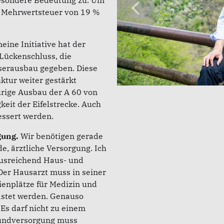
esondere Bedeutung zu. Um
e Mehrwertsteuer von 19 %
eine Initiative hat der
Lückenschluss, die
faserausbau gegeben. Diese
uktur weiter gestärkt
rige Ausbau der A 60 von
keit der Eifelstrecke. Auch
essert werden.
gung.
Wir benötigen gerade
e, ärztliche Versorgung. Ich
 ausreichend Haus- und
Der Hausarzt muss in seiner
ienplätze für Medizin und
astet werden. Genauso
Es darf nicht zu einem
undversorgung muss