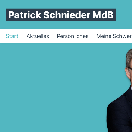
Patrick Schnieder MdB
Start
Aktuelles
Persönliches
Meine Schwer
Startseite